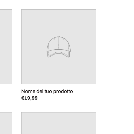
Nome
del
tuo
prodotto
Nome del tuo prodotto
Prezzo
€19,99
di
listino
Nome
del
tuo