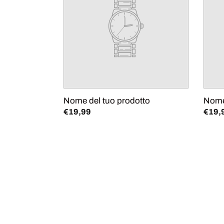
prodotto
prodo
Nome del tuo prodotto
Nome
Prezzo
€19,99
Prez
€19,
di
di
listino
listin