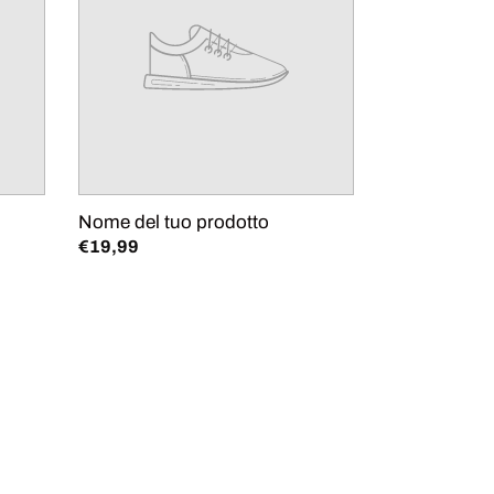
prodotto
Nome del tuo prodotto
Prezzo
€19,99
di
listino