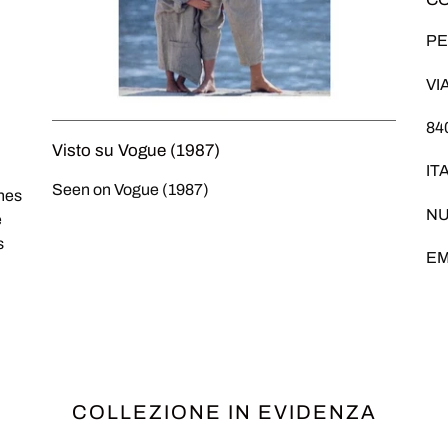
PE
VI
84
Visto su Vogue (1987)
IT
Seen on Vogue (1987)
thes
NU
e
s
EM
COLLEZIONE IN EVIDENZA