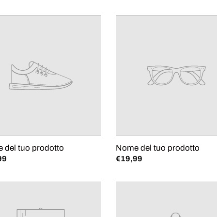
e
Nome
del
tuo
tto
prodotto
 del tuo prodotto
Nome del tuo prodotto
zo
99
Prezzo
€19,99
di
o
listino
e
Nome
del
tuo