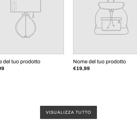
tto
prodotto
 del tuo prodotto
Nome del tuo prodotto
zo
99
Prezzo
€19,99
di
o
listino
VISUALIZZA TUTTO